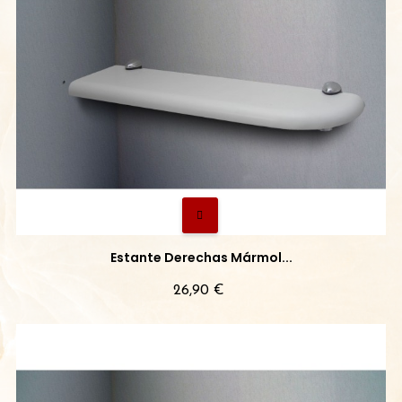
Estante Derechas Mármol...
Precio
26,90 €